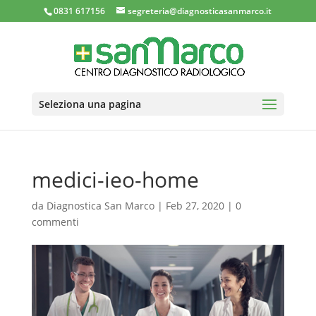
0831 617156
segreteria@diagnosticasanmarco.it
Seleziona una pagina
medici-ieo-home
da
Diagnostica San Marco
|
Feb 27, 2020
|
0
commenti