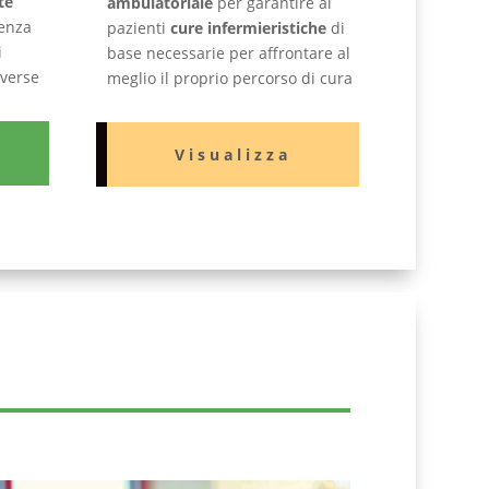
te
ambulatoriale
per garantire ai
enza
pazienti
cure infermieristiche
di
i
base necessarie per affrontare al
iverse
meglio il proprio percorso di cura
Visualizza