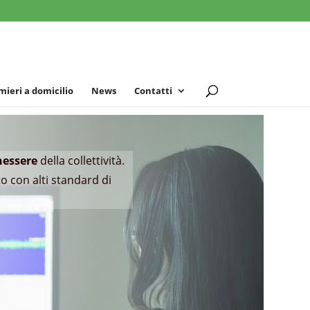
mieri a domicilio
News
Contatti
nessere
della collettività.
 con alti standard di