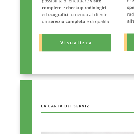
ese
possibilità di effettuare
visite
spe
complete
e
checkup radiologici
rad
ed
ecografici
fornendo al cliente
all
un
servizio completo
e di qualità
Visualizza
LA CARTA DEI SERVIZI