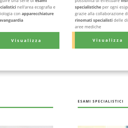
guire una serie di
esami
possibilità di effettuare
visi
cialistici
nell’area ecografia e
specialistiche
per ogni esig
iologia con
apparecchiature
grazie alla collaborazione d
’avanguardia
rinomati specialisti
delle d
aree mediche
Visualizza
Visualizza
ESAMI SPECIALISTICI