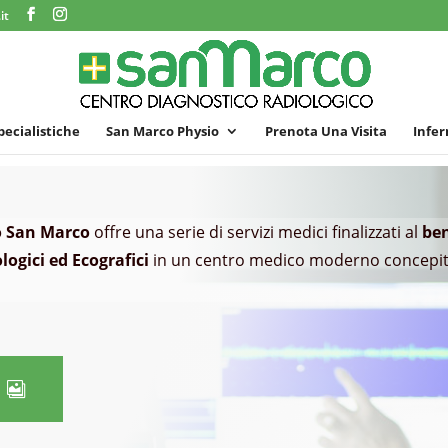
it
specialistiche
San Marco Physio
Prenota Una Visita
Infer
o San Marco
offre una serie di servizi medici finalizzati al
be
logici ed Ecografici
in un centro medico moderno concepito
o