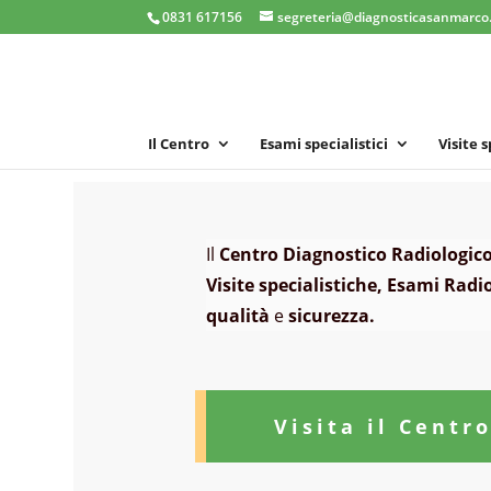
0831 617156
segreteria@diagnosticasanmarco.
Il Centro
Esami specialistici
Visite 
Il
Centro Diagnostico Radiologic
Visite specialistiche, Esami Radio
qualità
e
sicurezza.
Visita il Centr