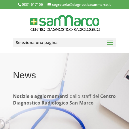
0831 617156
segreteria@diagnosticasanmarco.it
Seleziona una pagina
News
Notizie e aggiornamenti
dallo staff del
Centro
Diagnostico Radiologico San Marco