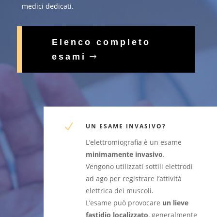
medici dedicati.
Elenco completo
esami
N
UN ESAME INVASIVO?
L’elettromiografia è un esame
minimamente invasivo
.
Vengono utilizzati sottili elettrodi
ad ago per registrare l’attività
elettrica dei muscoli.
L’esame può provocare
un lieve
fastidio localizzato
, generalmente