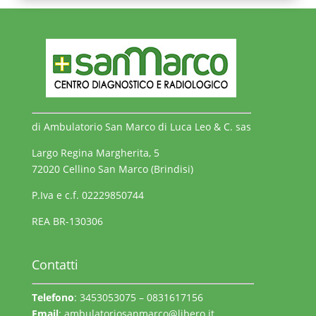
di Ambulatorio San Marco di Luca Leo & C. sas
Largo Regina Margherita, 5
72020 Cellino San Marco (Brindisi)
P.Iva e c.f. 02229850744
REA BR-130306
Contatti
Telefono
: 3453053075 – 0831617156
Email
:
ambulatoriosanmarco@libero.it