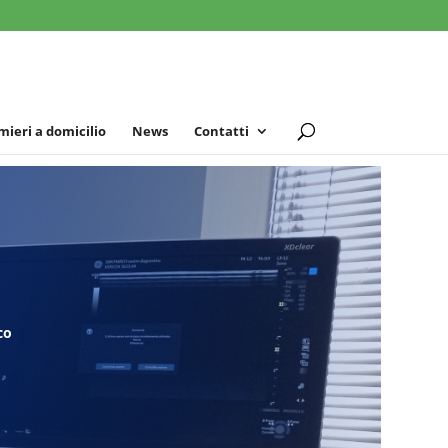
mieri a domicilio
News
Contatti
co