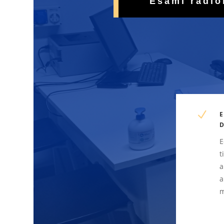
Esami radio
N
E
t
a
a
m