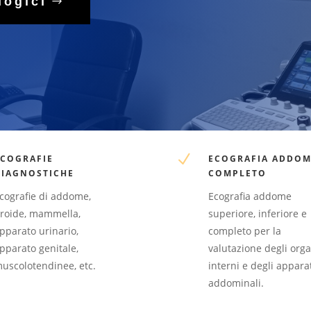
logici
N
ECOGRAFIE
ECOGRAFIA ADDOM
DIAGNOSTICHE
COMPLETO
cografie di addome,
Ecografia addome
iroide, mammella,
superiore, inferiore e
pparato urinario,
completo per la
pparato genitale,
valutazione degli orga
uscolotendinee, etc.
interni e degli appara
addominali.