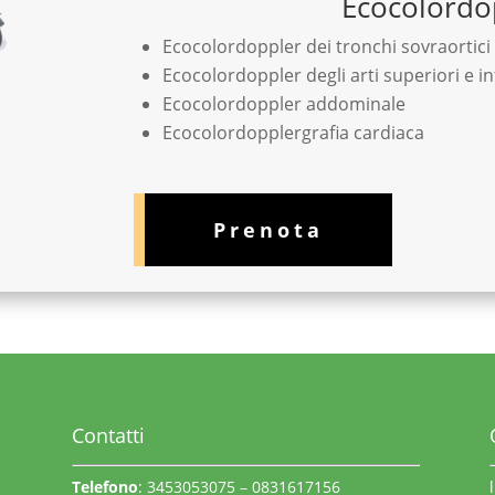
Ecocolordo
Ecocolordoppler dei tronchi sovraortici
Ecocolordoppler degli arti superiori e in
Ecocolordoppler addominale
Ecocolordopplergrafia cardiaca
Prenota
Contatti
Telefono
: 3453053075 – 0831617156