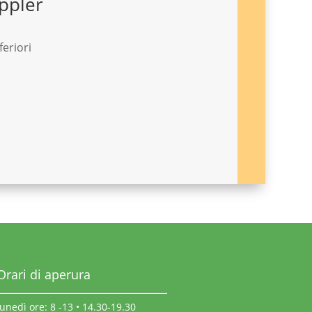
ppler
feriori
Orari di aperura
lunedì ore: 8 -13 • 14.30-19.30