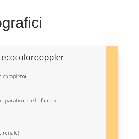
grafici
d ecocolordoppler
 e completo(
i
e, paratiroidi e linfonodi
e renale)