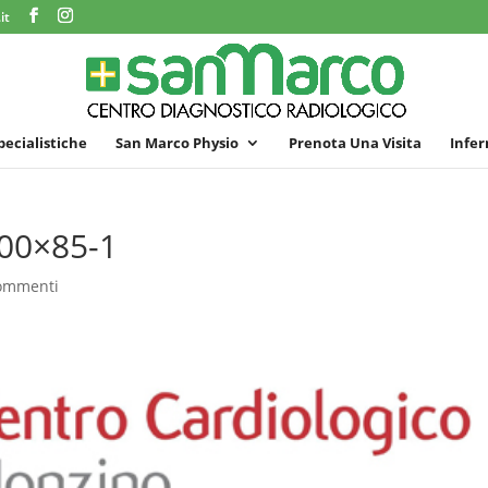
it
specialistiche
San Marco Physio
Prenota Una Visita
Infer
00×85-1
ommenti