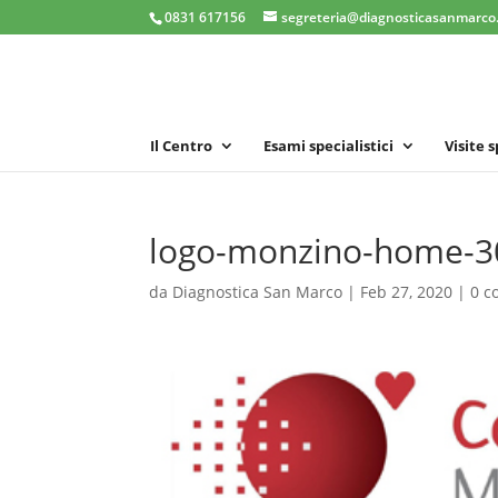
0831 617156
segreteria@diagnosticasanmarco.
Il Centro
Esami specialistici
Visite 
logo-monzino-home-3
da
Diagnostica San Marco
|
Feb 27, 2020
|
0 c