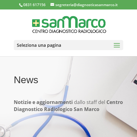
0831 617156
segreteria@diagnosticasanmarco.it
Seleziona una pagina
News
Notizie e aggiornamenti
dallo staff del
Centro
Diagnostico Radiologico San Marco