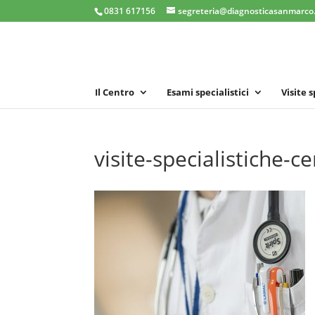
0831 617156
segreteria@diagnosticasanmarco.
Il Centro
Esami specialistici
Visite 
visite-specialistiche-