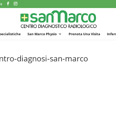
it
specialistiche
San Marco Physio
Prenota Una Visita
Infer
centro-diagnosi-san-marco