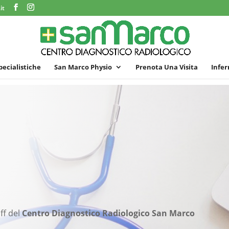
it
specialistiche
San Marco Physio
Prenota Una Visita
Infer
ff del
Centro Diagnostico Radiologico San Marco