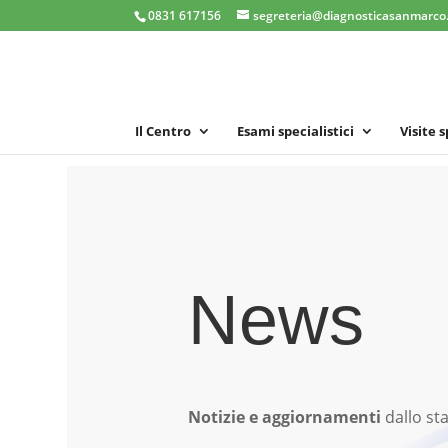
0831 617156
segreteria@diagnosticasanmarco.
Il Centro
Esami specialistici
Visite 
News
Notizie e aggiornamenti
dallo sta