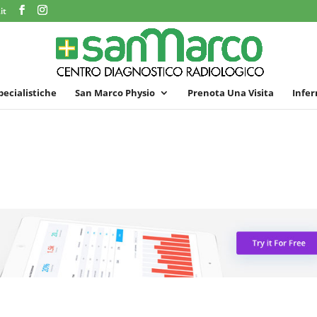
it
specialistiche
San Marco Physio
Prenota Una Visita
Infer