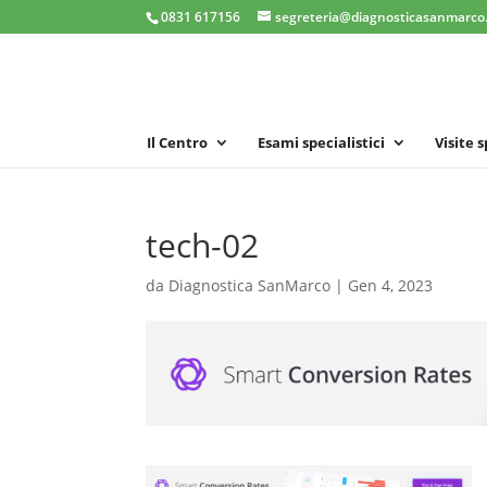
0831 617156
segreteria@diagnosticasanmarco.
Il Centro
Esami specialistici
Visite 
tech-02
da
Diagnostica SanMarco
|
Gen 4, 2023