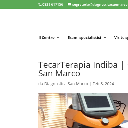
0831 617156
segreteria@diagnosticasanmarco.
Il Centro
Esami specialistici
Visite 
TecarTerapia Indiba |
San Marco
da
Diagnostica San Marco
|
Feb 8, 2024