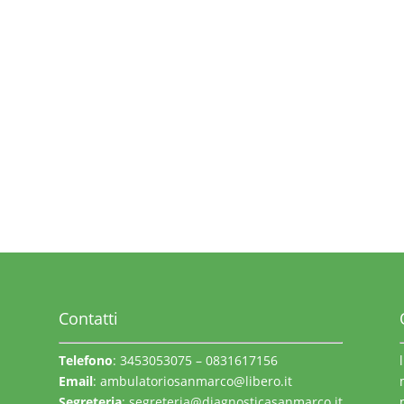
Contatti
Telefono
: 3453053075 – 0831617156
Email
:
ambulatoriosanmarco@libero.it
Segreteria
:
segreteria@diagnosticasanmarco.it