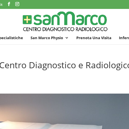
it
specialistiche
San Marco Physio
Prenota Una Visita
Infer
 Centro Diagnostico e Radiologic