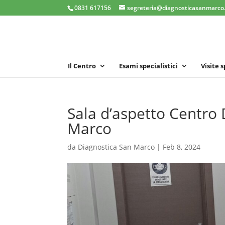
0831 617156
segreteria@diagnosticasanmarco.
Il Centro
Esami specialistici
Visite 
Sala d’aspetto Centro 
Marco
da
Diagnostica San Marco
|
Feb 8, 2024