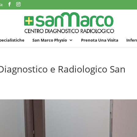
it
specialistiche
San Marco Physio
Prenota Una Visita
Infer
Diagnostico e Radiologico San