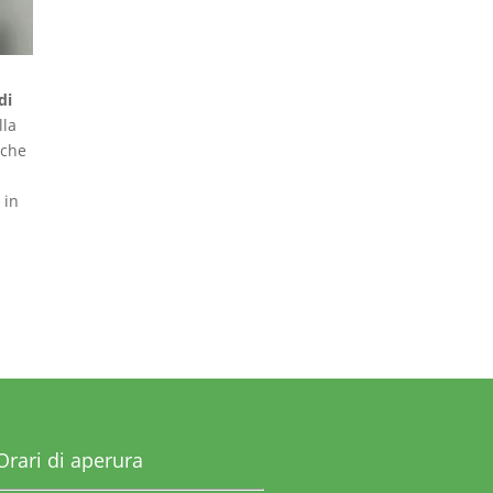
di
lla
che
 in
Orari di aperura