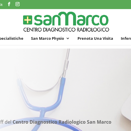
it
specialistiche
San Marco Physio
Prenota Una Visita
Infer
ff del
Centro Diagnostico Radiologico San Marco