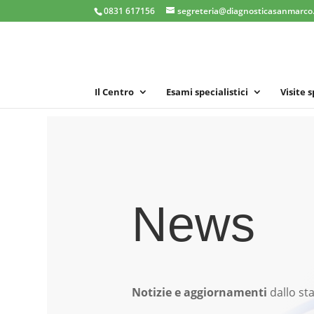
0831 617156
segreteria@diagnosticasanmarco.
Il Centro
Esami specialistici
Visite 
News
Notizie e aggiornamenti
dallo sta