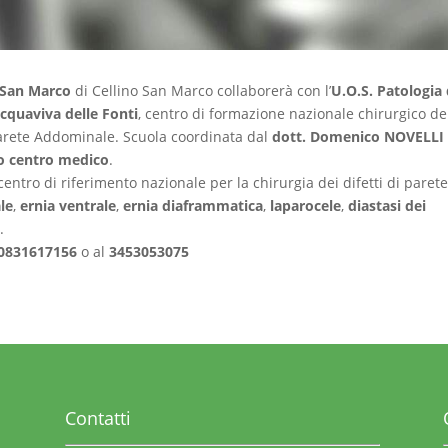
 San Marco
di Cellino San Marco collaborerà con l’
U.O.S. Patologia 
Acquaviva delle Fonti
, centro di formazione nazionale chirurgico de
 Parete Addominale. Scuola coordinata dal
dott. Domenico NOVELLI
tro centro medico
.
entro di riferimento nazionale per la chirurgia dei difetti di parete
le
,
ernia ventrale
,
ernia diaframmatica
,
laparocele
,
diastasi dei
e
.
0831617156
o al
3453053075
Contatti