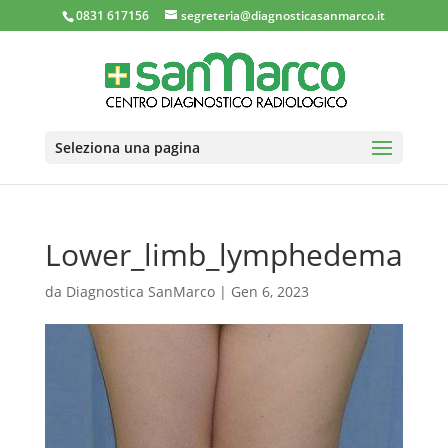
0831 617156
segreteria@diagnosticasanmarco.it
Seleziona una pagina
Lower_limb_lymphedema
da
Diagnostica SanMarco
|
Gen 6, 2023