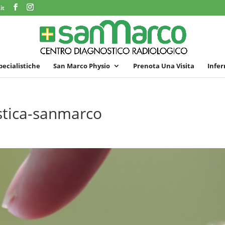
it
specialistiche
San Marco Physio
Prenota Una Visita
Infer
stica-sanmarco