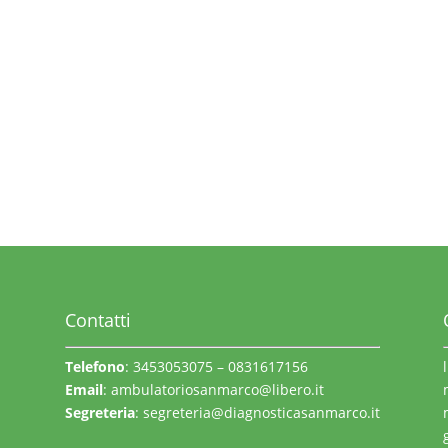
Contatti
Telefono
: 3453053075 – 0831617156
Email
:
ambulatoriosanmarco@libero.it
Segreteria
:
segreteria@diagnosticasanmarco.it