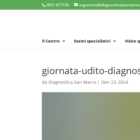
0831 617156
segreteria@diagnosticasanmarco.
Il Centro
Esami specialistici
Visite 
giornata-udito-diagno
da
Diagnostica San Marco
|
Gen 23, 2024