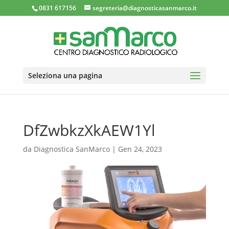
0831 617156
segreteria@diagnosticasanmarco.it
Seleziona una pagina
DfZwbkzXkAEW1Yl
da
Diagnostica SanMarco
|
Gen 24, 2023