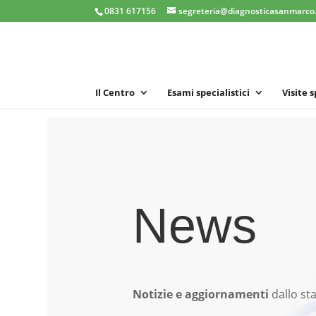
0831 617156
segreteria@diagnosticasanmarco.
Il Centro
Esami specialistici
Visite 
News
Notizie e aggiornamenti
dallo sta