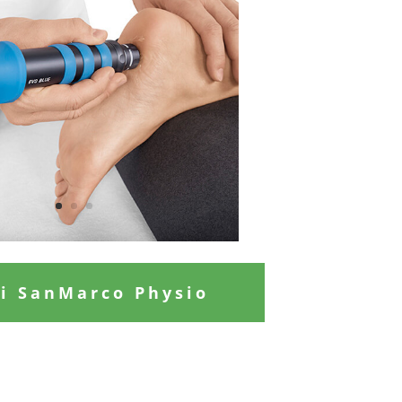
ri SanMarco Physio