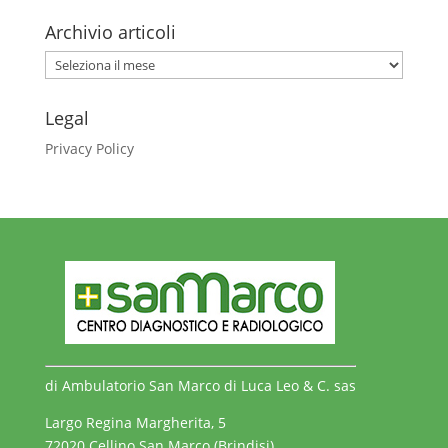
Archivio articoli
Archivio
articoli
Legal
Privacy Policy
di Ambulatorio San Marco di Luca Leo & C. sas
Largo Regina Margherita, 5
72020 Cellino San Marco (Brindisi)